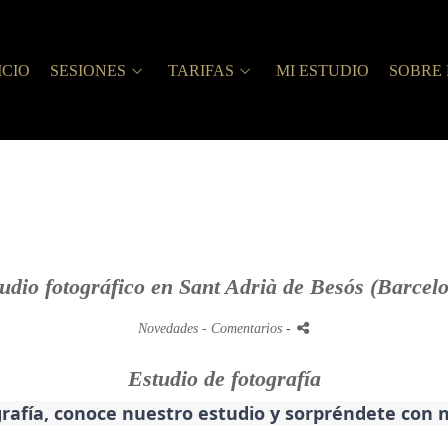
ICIO
SESIONES
TARIFAS
MI ESTUDIO
SOBRE 
udio fotográfico en Sant Adrià de Besós (Barcel
Novedades
- Comentarios
-
Estudio de fotografía
grafía, conoce nuestro estudio y sorpréndete con n