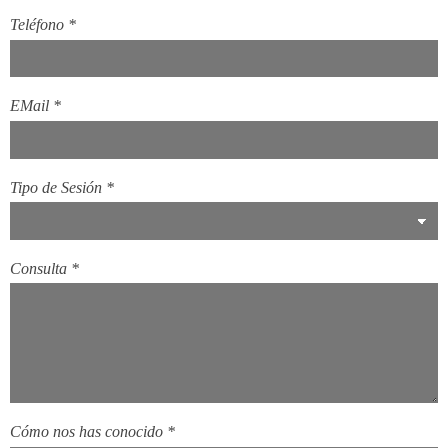
Teléfono
*
EMail
*
Tipo de Sesión
*
Consulta
*
Cómo nos has conocido
*